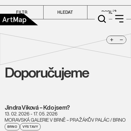
FILTR
HLEDAT
POBLÍŽ
+
−
Doporučujeme
Jindra Viková – Kdo jsem?
13. 02. 2026 - 17. 05. 2026
MORAVSKÁ GALERIE V BRNĚ – PRAŽÁKŮV PALÁC / BRNO
BRNO
VÝSTAVY