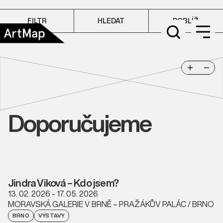
FILTR
HLEDAT
POBLÍŽ
+
−
Doporučujeme
Jindra Viková – Kdo jsem?
13. 02. 2026 - 17. 05. 2026
MORAVSKÁ GALERIE V BRNĚ – PRAŽÁKŮV PALÁC / BRNO
BRNO
VÝSTAVY