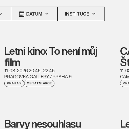
DATUM
INSTITUCE
Letni kino: To není můj
C
film
Š
11. 08. 2026 20:45–22:45
11. 
PRAGOVKA GALLERY / PRAHA 9
CAM
PRAHA 9
OSTATNÍ AKCE
PRA
Barvy nesouhlasu
L