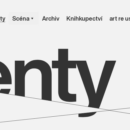
enty
ty
Scéna
Archiv
Knihkupectví
art re 