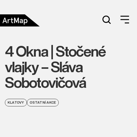
4 Okna | Stočené
vlajky – Sláva
Sobotovičová
KLATOVY
OSTATNÍ AKCE