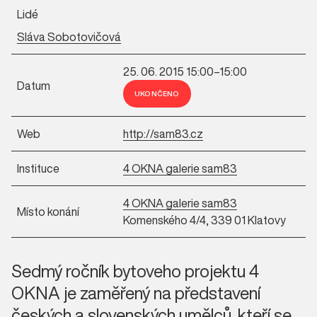
Lidé
Sláva Sobotovičová
25. 06. 2015 15:00–15:00
Datum
UKONČENO
Web
http://sam83.cz
Instituce
4 OKNA galerie sam83
4 OKNA galerie sam83
Místo konání
Komenského 4/4, 339 01 Klatovy
Sedmý ročník bytoveho projektu 4
OKNA je zaměřený na představení
českých a slovenských umělců, kteří se