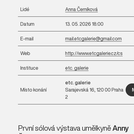
Lidé
Anna Černíková
Datum
13. 05. 2026 18:00
E-mail
mail.etcgalerie@gmail.com
Web
http://www.etcgalerie.cz/cs
Instituce
etc. galerie
etc. galerie
Místo konání
Sarajevská 16, 120 00 Praha
2
První sólová výstava umělkyně
Anny