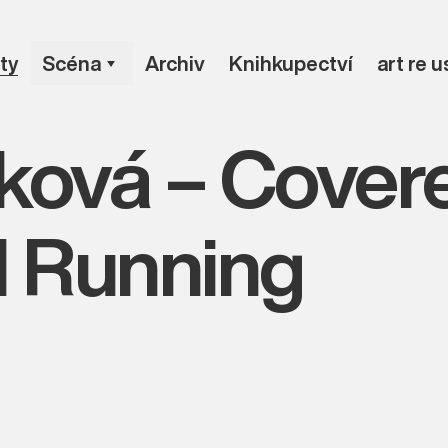
ty
Scéna
Archiv
Knihkupectví
art re 
ková – Covere
ll Running