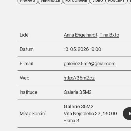
PRAHA 3
VERNISÁŽE
FOTOGRAFIE
VIDEO
KONCEPT
Lidé
Anna Engelhardt
,
Tina Bxtq
Datum
13. 05. 2026 19:00
E-mail
galerie35m2@gmail.com
Web
http://35m2.cz
Instituce
Galerie 35M2
Galerie 35M2
Místo konání
Víta Nejedlého 23, 130 00
Praha 3