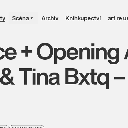
ty
Scéna
Archiv
Knihkupectví
art re 
e + Opening 
& Tina Bxtq –