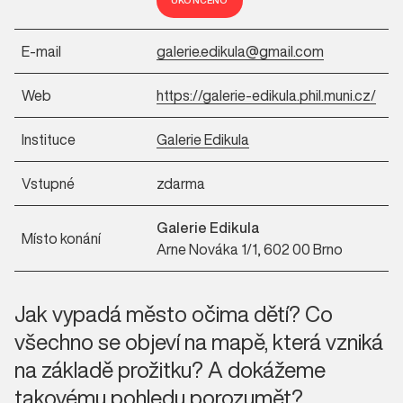
UKONČENO
E-mail
galerie.edikula@gmail.com
Web
https://galerie-edikula.phil.muni.cz/
Instituce
Galerie Edikula
Vstupné
zdarma
Galerie Edikula
Místo konání
Arne Nováka 1/1, 602 00 Brno
Jak vypadá město očima dětí? Co
všechno se objeví na mapě, která vzniká
na základě prožitku? A dokážeme
takovému pohledu porozumět?