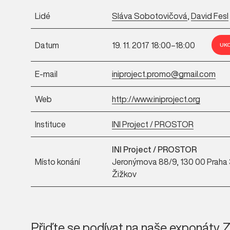
Lidé
Sláva Sobotovičová
,
David Fesl
Datum
19. 11. 2017 18:00–18:00
UK
E-mail
iniproject.promo@gmail.com
Web
http://www.iniproject.org
Instituce
INI Project / PROSTOR
INI Project / PROSTOR
Místo konání
Jeronýmova 88/9, 130 00 Praha 
Žižkov
Přiďte se podívat na naše exponáty.