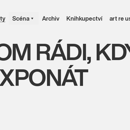
ty
Scéna
Archiv
Knihkupectví
art re 
OM RÁDI, K
 EXPONÁT