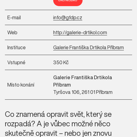
UKONČENO
E-mail
info@gfdp.cz
Web
http://galerie-drtikol.com
Instituce
Galerie Františka Drtikola Příbram
Vstupné
350 Kč
Galerie Františka Drtikola
Místo konání
Příbram
Tyršova 106, 261 01 Příbram
Co znamená opravit svět, který se
rozpadá? A je vůbec možné něco
skutečně opravit – nebo jen znovu