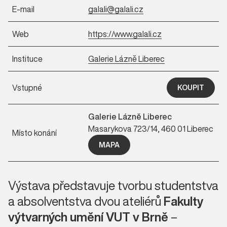
E-mail
galali@galali.cz
Web
https://www.galali.cz
Instituce
Galerie Lázně Liberec
Vstupné
KOUPIT
Galerie Lázně Liberec
Masarykova 723/14, 460 01 Liberec
Místo konání
MAPA
Výstava představuje tvorbu studentstva
a absolventstva dvou ateliérů
Fakulty
výtvarných umění VUT v Brně
–