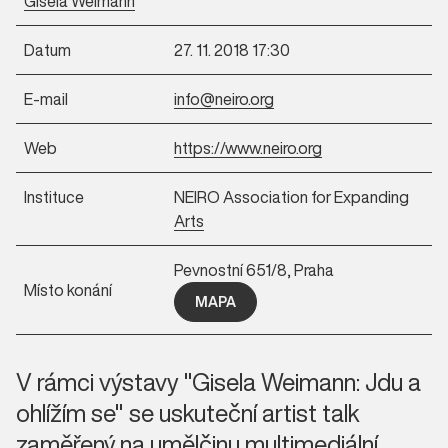
Gisela Weimann
Datum
27. 11. 2018 17:30
E-mail
info@neiro.org
Web
https://www.neiro.org
Instituce
NEIRO Association for Expanding
Arts
Pevnostní 651/8, Praha
Místo konání
MAPA
V rámci výstavy "Gisela Weimann: Jdu a
ohlížím se" se uskuteční artist talk
zaměřený na umělčinu multimediální