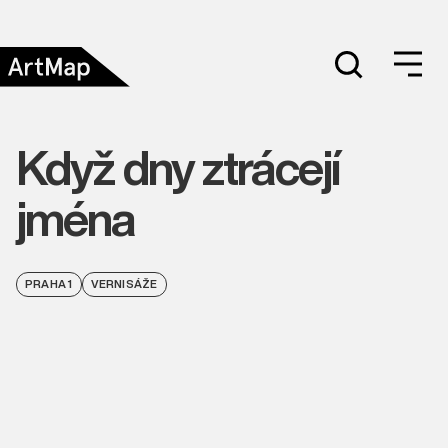
Když dny ztrácejí
jména
PRAHA 1
VERNISÁŽE