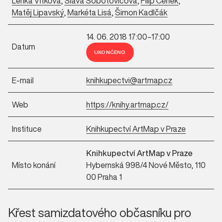
Lenka Vítková
,
Sláva Sobotovičová
,
Filip Cenek
,
Matěj Lipavský
,
Markéta Lisá
,
Šimon Kadlčák
14. 06. 2018 17:00–17:00
Datum
UKONČENO
E-mail
knihkupectvi@artmap.cz
Web
https://knihy.artmap.cz/
Instituce
Knihkupectví ArtMap v Praze
Knihkupectví ArtMap v Praze
Místo konání
Hybernská 998/4 Nové Město, 110
00 Praha 1
Křest samizdatového občasníku pro