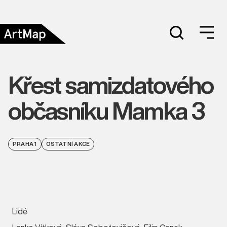
Křest samizdatového
občasníku Mamka 3
PRAHA 1
OSTATNÍ AKCE
Lidé