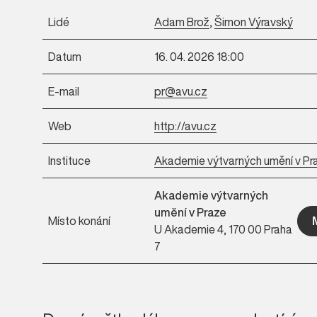
Lidé
Adam Brož
,
Šimon Výravský
Datum
16. 04. 2026 18:00
E-mail
pr@avu.cz
Web
http://avu.cz
Instituce
Akademie výtvarných umění v Pr
Akademie výtvarných
umění v Praze
Místo konání
U Akademie 4, 170 00 Praha
7