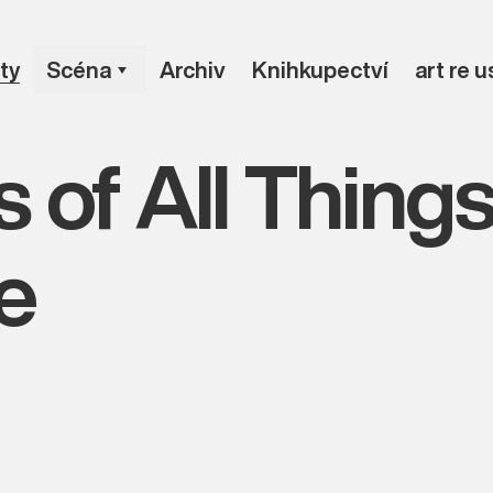
ty
Scéna
Archiv
Knihkupectví
art re 
of All Things
ve