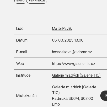
BRNO
VERNISÁŽE
Lidé
Matěj Pavlík
Datum
08. 08. 2023 18:00
E-mail
hroncekova@ticbrno.cz
Web
https://www.galerie-tic.cz
Instituce
Galerie mladých (Galerie TIC)
Galerie mladých (Galerie
TIC)
Místo konání
Radnická 366/4, 602 00
Brno