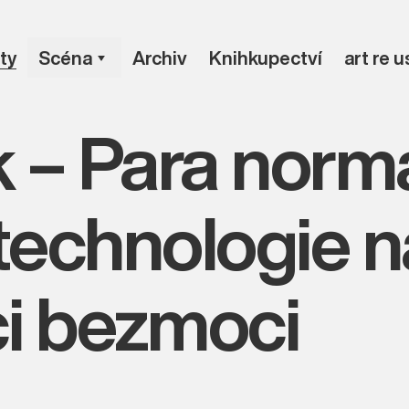
ty
Scéna
Archiv
Knihkupectví
art re 
k – Para norma
technologie n
i bezmoci