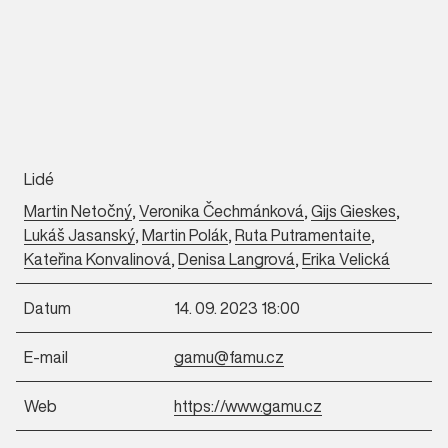
Lidé
Martin Netočný
,
Veronika Čechmánková
,
Gijs Gieskes
,
Lukáš Jasanský
,
Martin Polák
,
Ruta Putramentaite
,
Kateřina Konvalinová
,
Denisa Langrová
,
Erika Velická
Datum
14. 09. 2023 18:00
E-mail
gamu@famu.cz
Web
https://www.gamu.cz