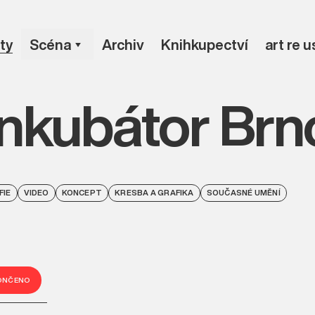
ty
Scéna
Archiv
Knihkupectví
art re 
Inkubátor Brn
FIE
VIDEO
KONCEPT
KRESBA A GRAFIKA
SOUČASNÉ UMĚNÍ
ONČENO