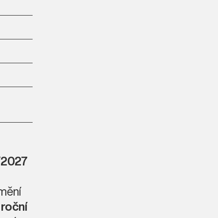
/2027
umění
a
roční