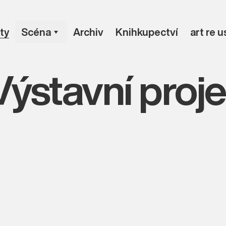
ty
Scéna
Archiv
Knihkupectví
art re 
Výstavní proj