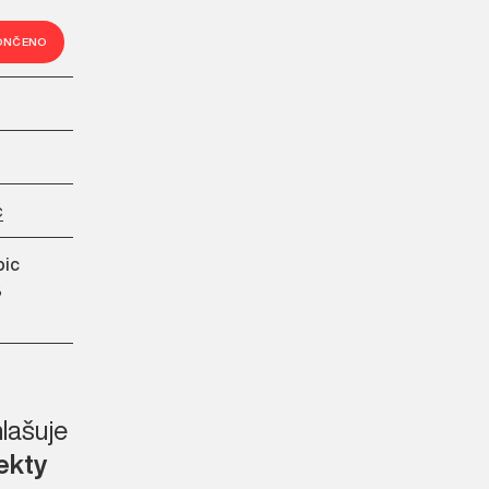
ONČENO
c
bic
3
lašuje
ekty