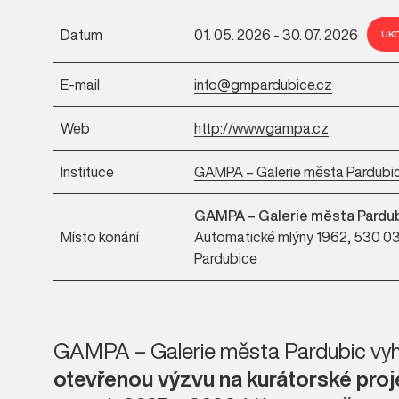
Datum
01. 05. 2026 - 30. 07. 2026
UK
E-mail
info@gmpardubice.cz
Web
http://www.gampa.cz
Instituce
GAMPA – Galerie města Pardubi
GAMPA – Galerie města Pardu
Místo konání
Automatické mlýny 1962, 530 0
Pardubice
GAMPA – Galerie města Pardubic vyh
otevřenou výzvu na kurátorské proj