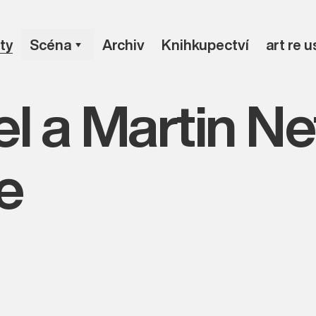
ty
Scéna
Archiv
Knihkupectví
art re 
l a Martin Ne
e