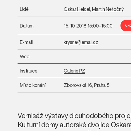
Lidé
Oskar Helcel
,
Martin Netočný
Datum
15. 10. 2018 15:00–15:00
UK
E-mail
krysna@email.cz
Web
Instituce
Galerie PZ
Místo konání
Zborovská 16, Praha 5
Vernisáž výstavy dlouhodobého proje
Kulturní domy autorské dvojice Oskar