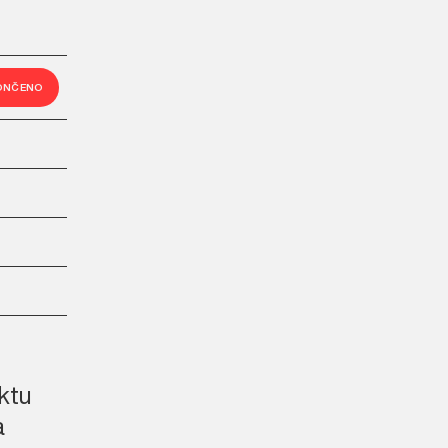
ONČENO
ktu
a