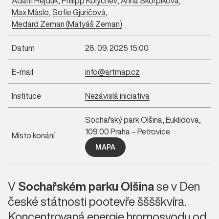
Adam Hejduk
,
Philipp Kolychev
,
Anna Škorpíková
,
Max Máslo
,
Sofie Gjuričová
,
Medard Zeman (Matyáš Zeman)
Datum
28. 09. 2025 15:00
E-mail
info@artmap.cz
Instituce
Nezávislá iniciativa
Sochařský park Olšina, Euklidova,
109 00 Praha – Petrovice
Místo konání
MAPA
V
Sochařském parku Olšina
se v Den
české státnosti pootevře šššškvíra.
Koncentrovaná energie hromosvodu od