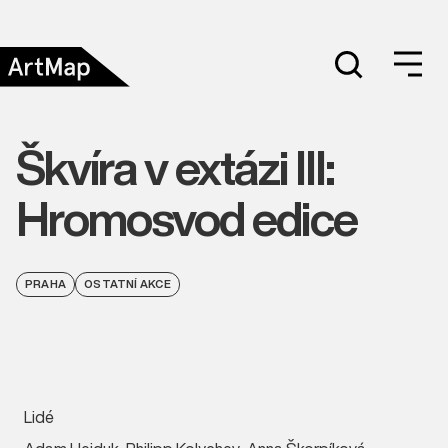
Škvíra v extázi III:
Hromosvod edice
PRAHA
OSTATNÍ AKCE
Lidé