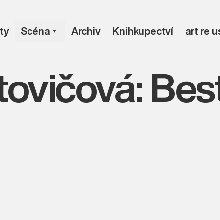
ty
Scéna
Archiv
Knihkupectví
art re 
ovičová: Best