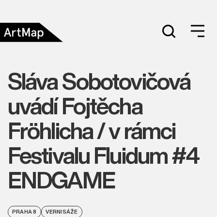
Sláva Sobotovičová
uvádí Fojtěcha
Fröhlicha / v rámci
Festivalu Fluidum #4
ENDGAME
PRAHA 8
VERNISÁŽE