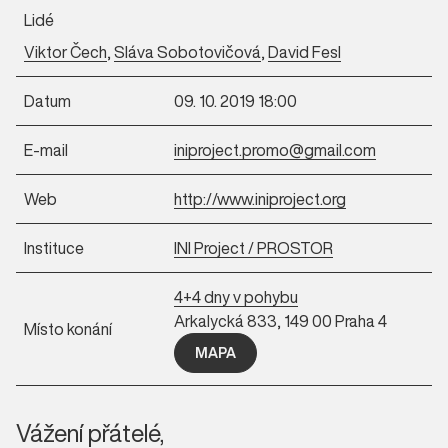
Lidé
Viktor Čech
,
Sláva Sobotovičová
,
David Fesl
Datum
09. 10. 2019 18:00
E-mail
iniproject.promo@gmail.com
Web
http://www.iniproject.org
Instituce
INI Project / PROSTOR
4+4 dny v pohybu
Arkalycká 833, 149 00 Praha 4
Místo konání
MAPA
Vážení přátelé,