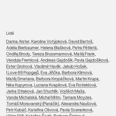
Lidé
Darina Alster
,
Karolína Votýpková
,
David Bartoš
,
Adéla Bierbaumer
,
Helena Blašková
,
Petra Pětiletá
,
Ondřej Brody
,
Tereza Brussmannová
,
Matěj Frank
,
Vendula Fremlová
,
Andreas Gajdošík
,
Pavla Gajdošíková
,
Ester Grohová
,
Vladimír Havlík
,
Jakub Hošek
,
I Love 69 Popgejů
,
Eva Jiřička
,
Barbora Klímová
,
Matěj Smetana
,
Barbora Kropáčková
,
Martin Krupa
,
Nika Kupyrova
,
Luciana Kvapilová
,
Eva Rotreklová
,
Jarka Straková
,
Jan Stuchlík
,
Vojtěch Maša
,
Vanda Michalská
,
Michal Mitro
,
Tamara Moyzes
,
Tomáš Moravanský (Panáčik)
,
Alexandra Naušová
,
Petr Kubáč
,
Kateřina Olivová
,
Pavla Sceranková
,
Vilém Slíž
,
Kateřina Šedá
,
Barbora Šimková
,