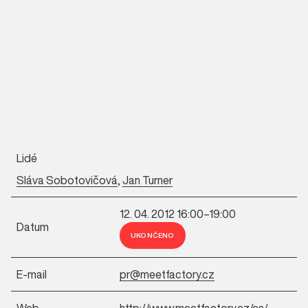
Lidé
Sláva Sobotovičová
,
Jan Turner
12. 04. 2012 16:00–19:00
Datum
UKONČENO
E-mail
pr@meetfactory.cz
Web
http://www.meetfactory.cz/cs/