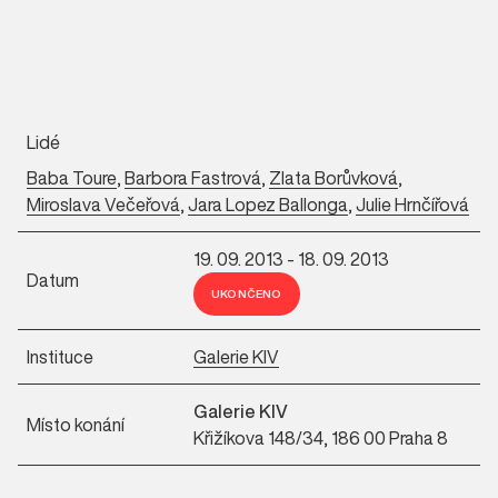
Lidé
Baba Toure
,
Barbora Fastrová
,
Zlata Borůvková
,
Miroslava Večeřová
,
Jara Lopez Ballonga
,
Julie Hrnčířová
19. 09. 2013 - 18. 09. 2013
Datum
UKONČENO
Instituce
Galerie KIV
Galerie KIV
Místo konání
Křižíkova 148/34, 186 00 Praha 8