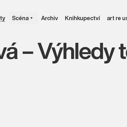
ty
Scéna
Archiv
Knihkupectví
art re 
vá – Výhledy 