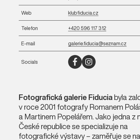
Web
klubfiducia.cz
Telefon
+420 596 117 312
E-mail
galerie.fiducia@seznam.cz
Socials
Otevřít Facebook (nové okno)
Otevřít Instagram (nové o
Fotografická galerie Fiducia
byla za
v roce 2001 fotografy Romanem Pol
a Martinem Popelářem. Jako jedna z 
České republice se specializuje na
fotografické výstavy – zaměřuje se n