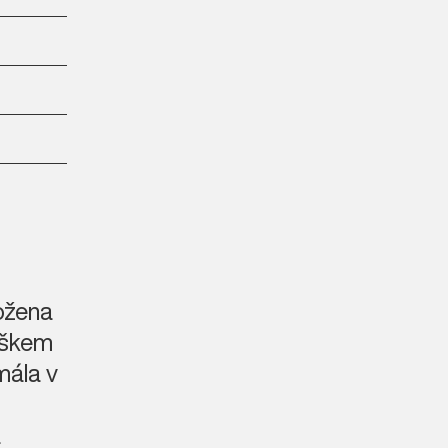
kno)
ložena
áškem
mála v
a