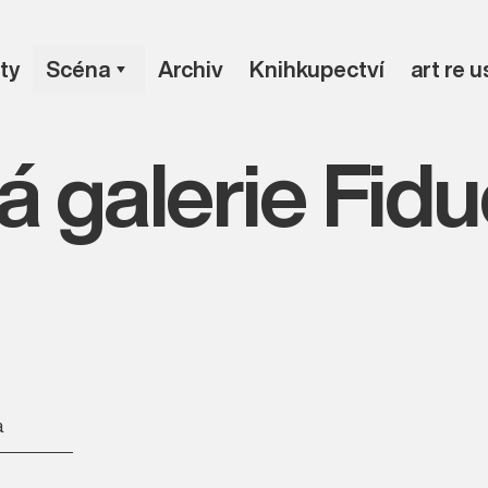
ty
Scéna
Archiv
Knihkupectví
art re 
á galerie Fidu
a