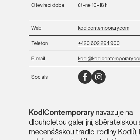
Otevírací doba
út–ne 10–18 h
Web
kodlcontemporary.com
Telefon
+420 602 294 900
E-mail
kodl@kodlcontemporary.c
Socials
Otevřít Facebook (nové okn
Otevřít Instagram (no
KodlContemporary
navazuje na
dlouholetou galerijní, sběratelskou 
mecenášskou tradici rodiny Kodlů, 