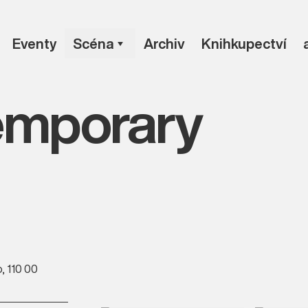
Eventy
Scéna
Archiv
Knihkupectví
emporary
, 110 00