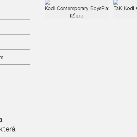
om
o)
vé okno)
a
která