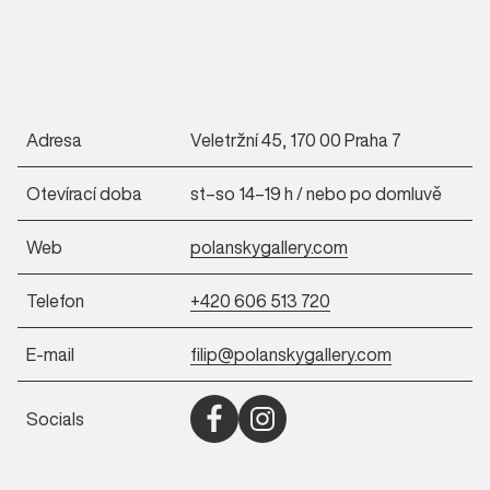
Adresa
Veletržní 45, 170 00 Praha 7
Otevírací doba
st–so 14–19 h / nebo po domluvě
Web
polanskygallery.com
Telefon
+420 606 513 720
E-mail
filip@polanskygallery.com
Socials
Otevřít Facebook (nové okno)
Otevřít Instagram (nové okno)