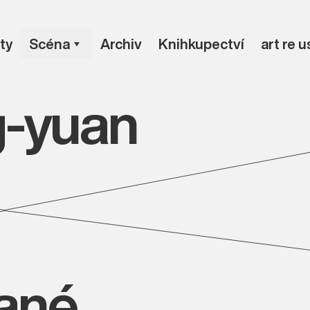
ty
Scéna
Archiv
Knihkupectví
art re 
g-yuan
vané