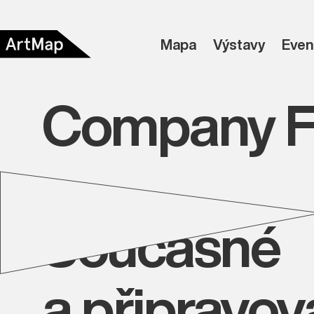
Mapa
Výstavy
Even
Company F
Současné
a připravo