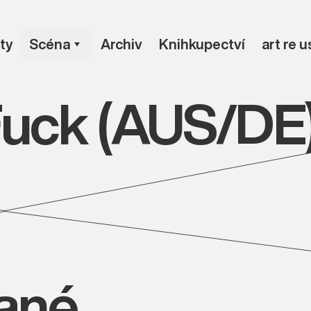
ty
Scéna
Archiv
Knihkupectví
art re 
uck (AUS/DE
vané