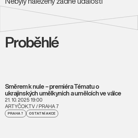
Nebyly nalezeny žádné události
Proběhlé
Směrem k nule – premiéra Tématu o
ukrajinských umělkyních a umělcích ve válce
21. 10. 2025 19:00
ARTYČOK.TV / PRAHA 7
PRAHA 7
OSTATNÍ AKCE