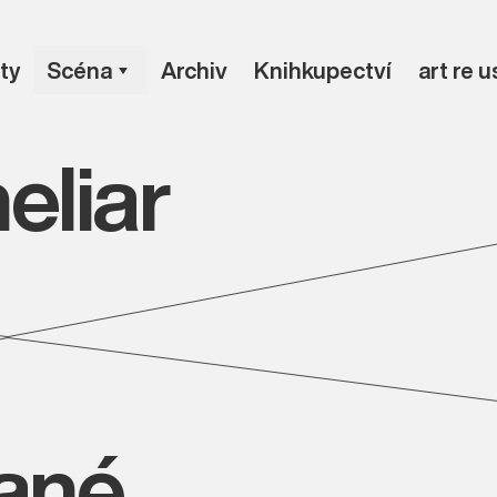
ty
Scéna
Archiv
Knihkupectví
art re 
liar
vané