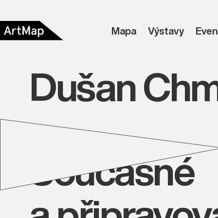
Mapa
Výstavy
Even
Dušan Chme
Současné
a připravo