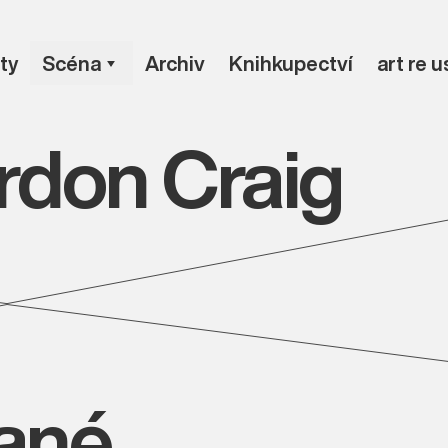
ty
Scéna
Archiv
Knihkupectví
art re 
don Craig
vané