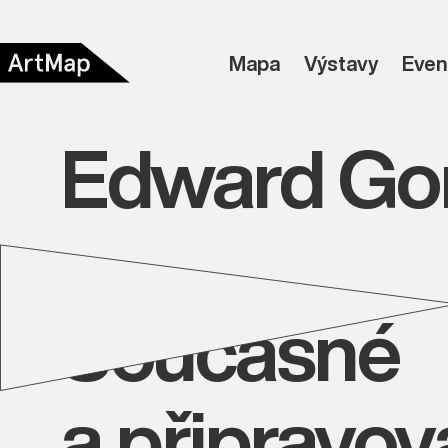
Mapa
Výstavy
Even
Edward Gor
Současné
a připravo