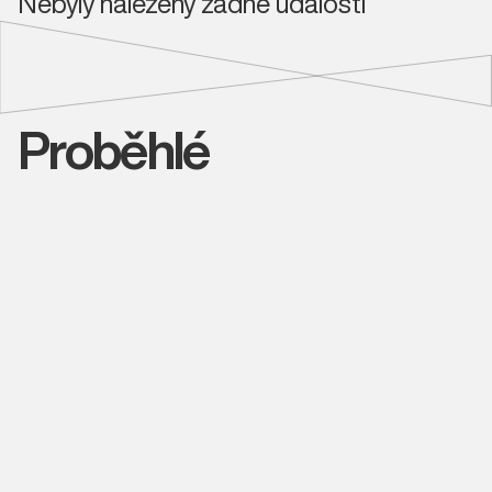
Nebyly nalezeny žádné události
Proběhlé