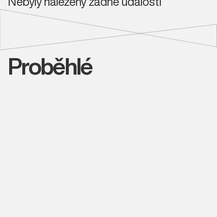
Nebyly nalezeny žádné události
Proběhlé