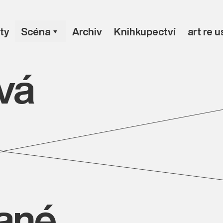
ty
Scéna
Archiv
Knihkupectví
art re 
ová
vané