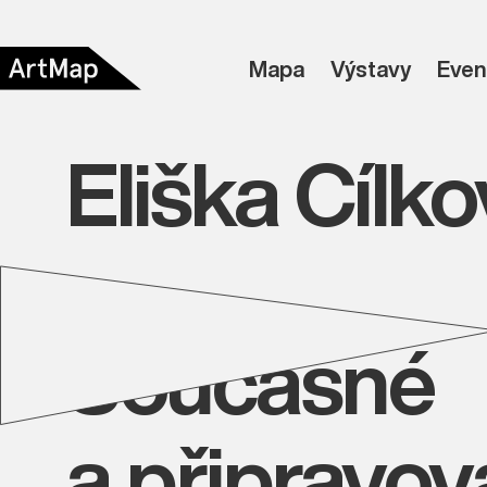
Mapa
Výstavy
Even
Eliška Cílk
Současné
a připravo