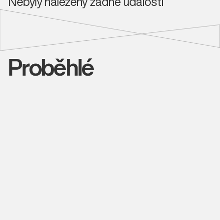
Nebyly nalezeny žádné události
Proběhlé