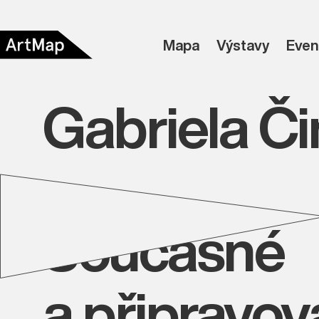
Mapa
Výstavy
Even
Gabriela Č
Současné
a připravo