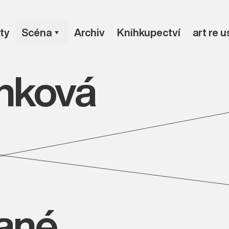
ty
Scéna
Archiv
Knihkupectví
art re 
inková
vané