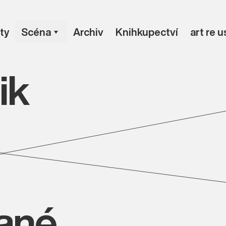
ty
Scéna
Archiv
Knihkupectví
art re 
ik
vané