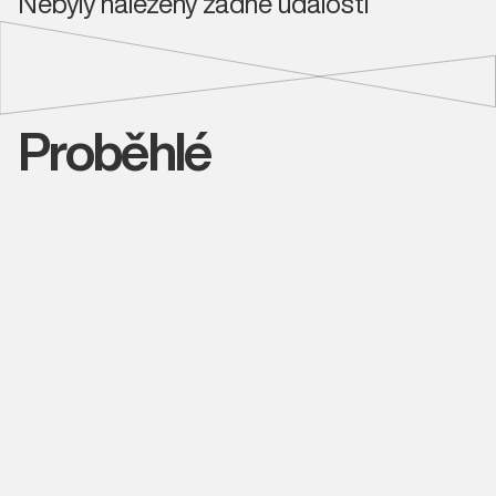
Nebyly nalezeny žádné události
Proběhlé