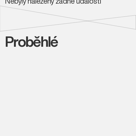
Nebyly nalezeny žádné události
Proběhlé