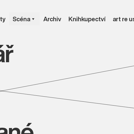
ty
Scéna
Archiv
Knihkupectví
art re 
ář
vané