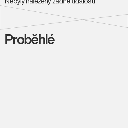
Nebyly nalezeny žádné události
Proběhlé