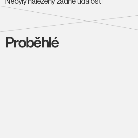
Nebyly nalezeny žádné události
Proběhlé