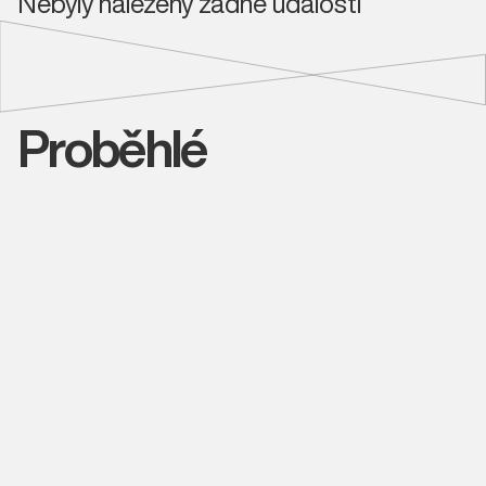
Nebyly nalezeny žádné události
Proběhlé