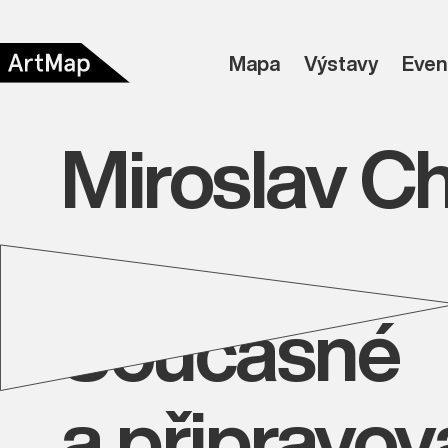
Mapa
Výstavy
Even
Miroslav C
Současné
a připravo