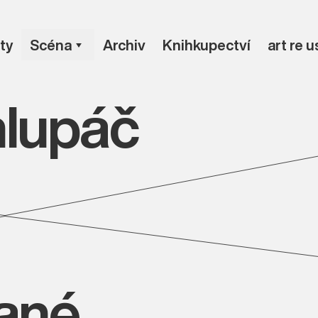
ty
Scéna
Archiv
Knihkupectví
art re 
hlupáč
vané