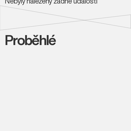
Nebyly nalezeny žádné události
Proběhlé