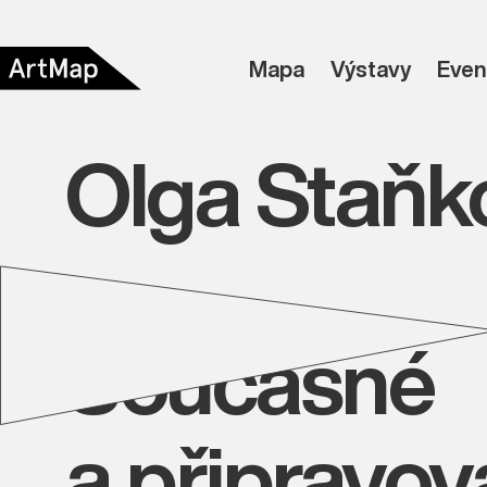
Mapa
Výstavy
Even
Olga Staňk
Současné
a připravo