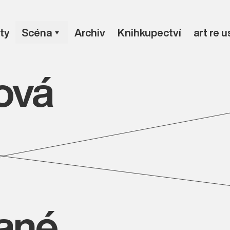
ty
Scéna
Archiv
Knihkupectví
art re 
ová
vané